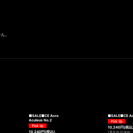
せん。
■SALE■CE Acro
■SALE■CE Acr
Aculeus No.2
10,240
円
(税込
10,240
円
(税込)
[
通常販売価格
: