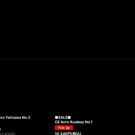
o Tortuosa No.2
■SALE■
CE Acro Aculeus No.1
)
10,240
円
(税込)
12,800
円
]