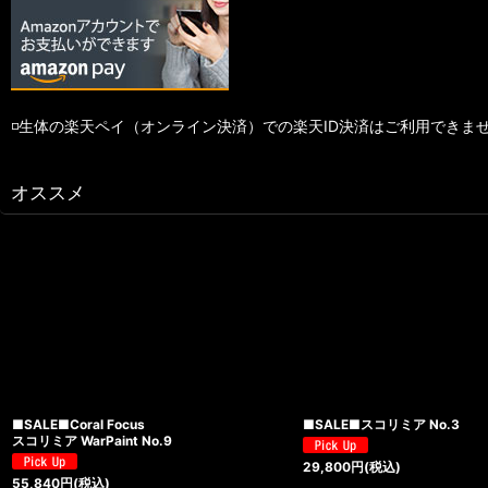
◽️生体の楽天ペイ（オンライン決済）での楽天ID決済はご利用できま
オススメ
■SALE■Coral Focus
■SALE■スコリミア No.3
スコリミア WarPaint No.9
29,800
円
(税込)
55,840
円
(税込)