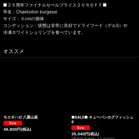
■２５周年ファイナルセールプライス２０％ＯＦＦ■
学名：Chaetodon burgessi
サイズ：５cmの個体
コンディション：状態は非常に良好でドライフード（デルS）や
冷凍ホワイトシュリンプを食べています。
オススメ
モエギハゼ 八重山産
■SALE■ キューバンホグフィッシュ
S
46,800
円
(税込)
35,040
円
(税込)