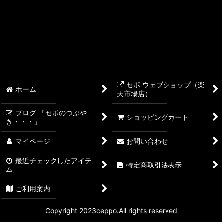
ライブシー LiveSea
メガバイト
シュアー
NYOS
セポ ウェブショップ（楽
ホーム
天市場店）
テトラ
ブログ 「セポのつぶや
ショッピングカート
き・・・」
マイページ
お問い合わせ
最近チェックしたアイテ
特定商取引法表示
ム
ご利用案内
Copyright 2023ceppo.All rights reserved