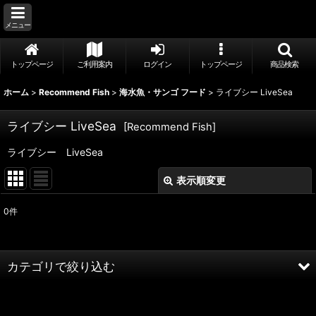
メニュー
トップページ
ご利用案内
ログイン
トップページ
商品検索
ホーム
>
Recommend Fish
>
海水魚・サンゴ フード
>
ライブシー LiveSea
ライブシー LiveSea
[
Recommend Fish
]
ライブシー LiveSea
表示順変更
閉じる
0
件
表示数
:
並び順
:
カテゴリで絞り込む
絞り込む
海水魚・サンゴ フード (全商品)