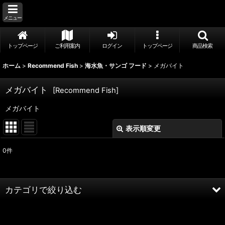
メニュー
トップページ
ご利用案内
ログイン
トップページ
商品検索
ホーム
>
Recommend Fish
>
海水魚・サンゴ フード
>
メガバイト
メガバイト
[
Recommend Fish
]
メガバイト
表示順変更
閉じる
0
件
表示数
:
並び順
:
カテゴリで絞り込む
絞り込む
海水魚・サンゴ フード (全商品)