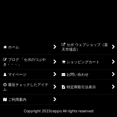
ライブシー LiveSea
メガバイト
シュアー
NYOS
セポ ウェブショップ（楽
ホーム
天市場店）
テトラ
ブログ 「セポのつぶや
ショッピングカート
き・・・」
マイページ
お問い合わせ
最近チェックしたアイテ
特定商取引法表示
ム
ご利用案内
Copyright 2023ceppo.All rights reserved