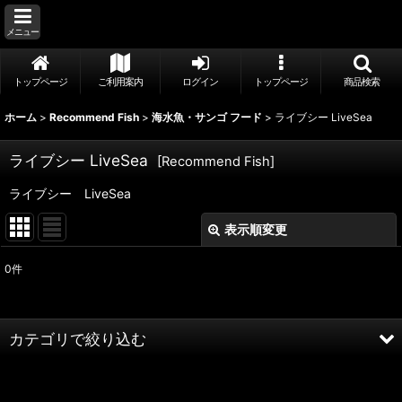
メニュー
トップページ
ご利用案内
ログイン
トップページ
商品検索
ホーム
>
Recommend Fish
>
海水魚・サンゴ フード
>
ライブシー LiveSea
ライブシー LiveSea
[
Recommend Fish
]
ライブシー LiveSea
表示順変更
閉じる
0
件
表示数
:
並び順
:
カテゴリで絞り込む
絞り込む
海水魚・サンゴ フード (全商品)