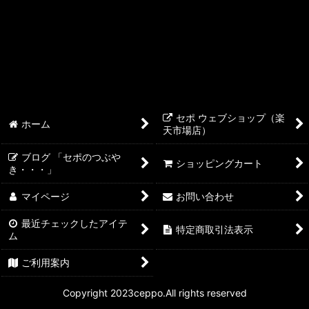
ライブシー LiveSea
メガバイト
シュアー
NYOS
セポ ウェブショップ（楽
ホーム
天市場店）
テトラ
ブログ 「セポのつぶや
ショッピングカート
き・・・」
マイページ
お問い合わせ
最近チェックしたアイテ
特定商取引法表示
ム
ご利用案内
Copyright 2023ceppo.All rights reserved