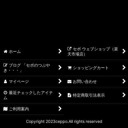
ライブシー LiveSea
メガバイト
シュアー
NYOS
セポ ウェブショップ（楽
ホーム
天市場店）
テトラ
ブログ 「セポのつぶや
ショッピングカート
き・・・」
マイページ
お問い合わせ
最近チェックしたアイテ
特定商取引法表示
ム
ご利用案内
Copyright 2023ceppo.All rights reserved