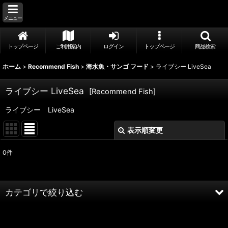
メニュー
トップページ
ご利用案内
ログイン
トップページ
商品検索
ホーム
>
Recommend Fish
>
海水魚・サンゴ フード
>
ライブシー LiveSea
ライブシー LiveSea
[
Recommend Fish
]
ライブシー LiveSea
表示順変更
閉じる
0
件
表示数
:
並び順
:
カテゴリで絞り込む
絞り込む
海水魚・サンゴ フード (全商品)