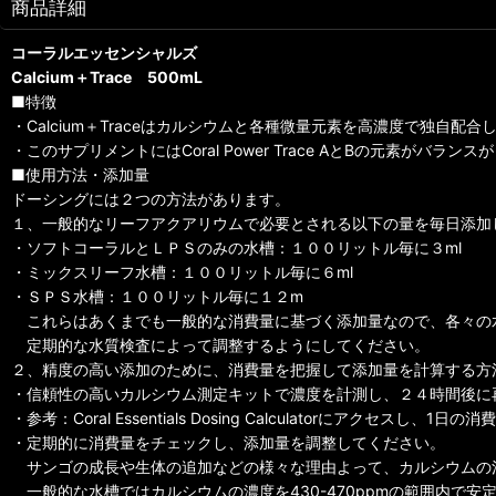
商品詳細
コーラルエッセンシャルズ
Calcium＋Trace 500mL
■特徴
・Calcium＋Traceはカルシウムと各種微量元素を高濃度で独自配合
・このサプリメントにはCoral Power Trace AとBの元素が
■使用方法・添加量
ドーシングには２つの方法があります。
１、一般的なリーフアクアリウムで必要とされる以下の量を毎日添加
・ソフトコーラルとＬＰＳのみの水槽：１００リットル毎に３ml
・ミックスリーフ水槽：１００リットル毎に６ml
・ＳＰＳ水槽：１００リットル毎に１２m
これらはあくまでも一般的な消費量に基づく添加量なので、各々の
定期的な水質検査によって調整するようにしてください。
２、精度の高い添加のために、消費量を把握して添加量を計算する方
・信頼性の高いカルシウム測定キットで濃度を計測し、２４時間後に
・参考：Coral Essentials Dosing Calculatorにアクセ
・定期的に消費量をチェックし、添加量を調整してください。
サンゴの成長や生体の追加などの様々な理由よって、カルシウムの
一般的な水槽ではカルシウムの濃度を430-470ppmの範囲内で