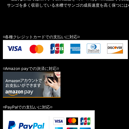
サンゴを多く収容している水槽でサンゴの成長速度を高く保つには4
◽️各種クレジットカードでの支払いに対応◽️
◽️Amazon payでの決済に対応◽️
◽️PayPalでの支払いに対応◽️