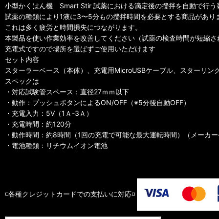
小型かくはん機 Smart Stir 試薬における滴定後の攪拌を自動で行
試薬の種類により1液に3〜5分もの攪拌時間を必要とする商品があり
これは多く疲労と時間損失につながります。
本製品を使い作業効率を改善してください（試薬の検査時間が短縮さ
充電式ですので場所を選ばずご使用いただけます
セット内容
スターラーベース（本体）、充電用MicroUSBケーブル、スターリ
スペックは
・対応試験管スペース：直径27ｍｍ以下
・動作：プッシュボタンによるON/OFF（※5分後自動OFF）
・充電入力：5V（1Ａ-3Ａ）
・充電時間：約120分
・動作時間：約8時間（1回の充電で可能な最大運転時間）（メーカー
・電池種類：リチウムイオン電池
◽️各種クレジットカードでの支払いに対応◽️