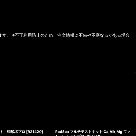
ます。 ※不正利用防止のため、注文情報に不備や不審な点がある場合
ト 硝酸塩プロ
[
R21420
]
RedSea マルチテストキット Ca,Alk,Mg ファ