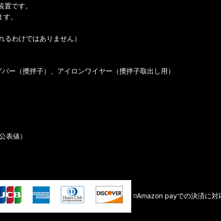
う装置です。
ます。
れるわけではありません）
ングバー（攪拌子）、アイロンワイヤー（攪拌子取出し用）
公表値）
◽️Amazon payでの決済に対