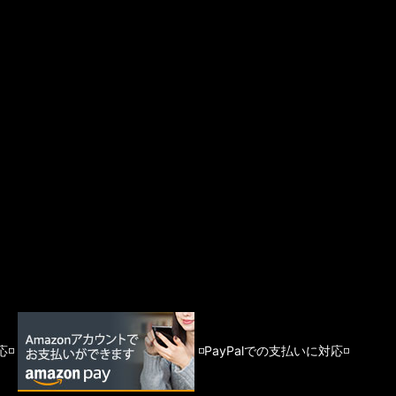
応◽️
◽️PayPalでの支払いに対応◽️