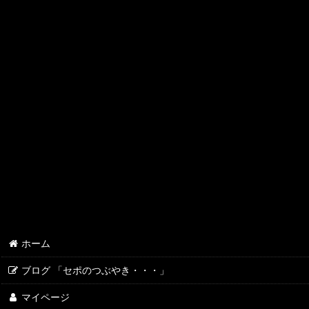
RedSea
LIVE SEA ライブシー
HANNA Instruments（ハンナ・インスツルメンツ）
かくはん機
ホーム
ブログ 「セポのつぶやき・・・」
マイページ