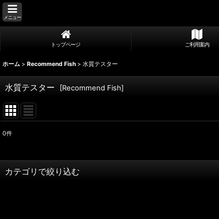
メニュー
トップページ
ご利用案内
ホーム
>
Recommend Fish
>
水質テスター
水質テスター
[
Recommend Fish
]
0
件
サブカテゴリ
:
表示数
:
カテゴリで絞り込む
並び順
:
水質テスター (全商品)