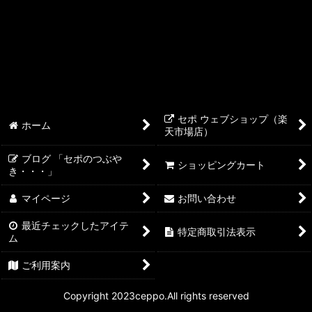
RedSea
絞り込む
LIVE SEA ライブシー
HANNA Instruments（ハンナ・インスツルメンツ）
かくはん機
セポ ウェブショップ（楽
ホーム
天市場店）
ブログ 「セポのつぶや
ショッピングカート
き・・・」
マイページ
お問い合わせ
最近チェックしたアイテ
特定商取引法表示
ム
ご利用案内
Copyright 2023ceppo.All rights reserved