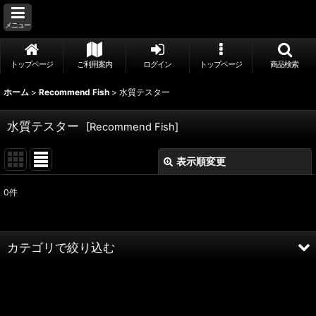
メニュー
トップページ
ご利用案内
ログイン
トップページ
商品検索
ホーム
>
Recommend Fish
>
水質テスター
水質テスター
[
Recommend Fish
]
表示順変更
閉じる
0
件
サブカテゴリ
:
カテゴリで絞り込む
表示数
:
水質テスター (全商品)
並び順
: