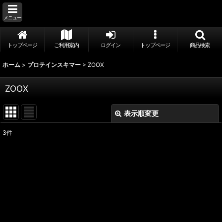
メニュー
トップページ
ご利用案内
ログイン
トップページ
商品検索
ホーム
>
プロテインスキマー
>
ZOOX
ZOOX
表示順変更
閉じる
3
件
表示数
:
並び順
:
絞り込む