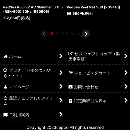
RedSea REEFER AC Skimmer ６００
RedSea ReefMat 500
[
R35410
]
(RSK-600) 50Hz
[
R50506
]
95,590
円
(税込)
112,860
円
(税込)
セポ ウェブショップ（楽
ホーム
天市場店）
ブログ 「セポのつぶや
ショッピングカート
き・・・」
マイページ
お問い合わせ
最近チェックしたアイテ
特定商取引法表示
ム
ご利用案内
Copyright 2023ceppo.All rights reserved