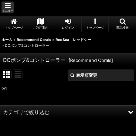
メニュー
トップページ
ご利用案内
ログイン
トップページ
商品検索
ホーム
>
Recommend Corals
>
RedSea レッドシー
>
DCポンプ&コントローラー
DCポンプ&コントローラー
[
Recommend Corals
]
表示順変更
閉じる
0
件
表示数
:
並び順
:
カテゴリで絞り込む
絞り込む
RedSea レッドシー (全商品)