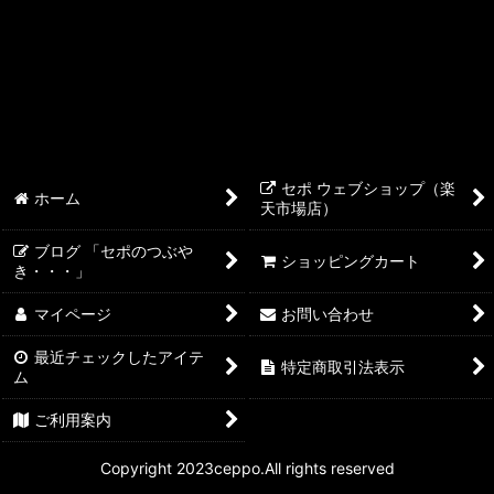
ReefControl シリーズ
ReefLED
ReefDose
ReefMat
セポ ウェブショップ（楽
ホーム
天市場店）
ReefWave
ブログ 「セポのつぶや
Reef ATO+ ReefCan
ショッピングカート
き・・・」
REEFER アクセサリー
マイページ
お問い合わせ
DCポンプ&コントローラー
最近チェックしたアイテ
特定商取引法表示
ム
ご利用案内
Copyright 2023ceppo.All rights reserved