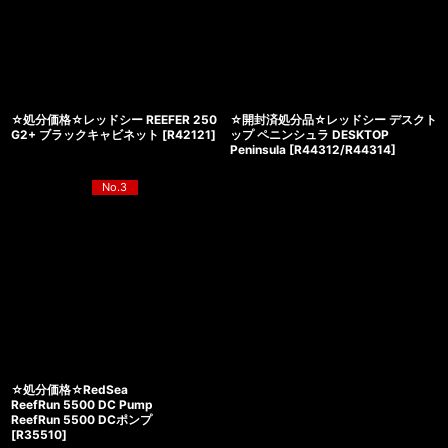
☆処分価格☆レッドシー REEFER 250
☆開封済処分品☆レッドシー デスクト
G2+ ブラックキャビネット
[
R42121
]
ップ ペニンシュラ DESKTOP
Peninsula
[
R44312/R44314
]
No.3
☆処分価格☆RedSea
ReefRun 5500 DC Pump
ReefRun 5500 DCポンプ
[
R35510
]