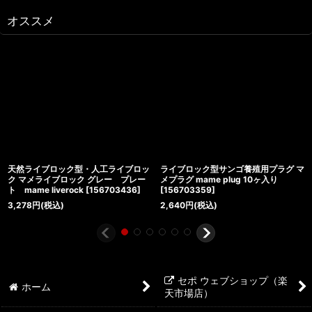
オススメ
天然ライブロック型・人工ライブロッ
ライブロック型サンゴ養殖用プラグ マ
ク マメライブロック グレー プレー
メプラグ mame plug 10ヶ入り
ト mame liverock
[
156703436
]
[
156703359
]
3,278
円
(税込)
2,640
円
(税込)
セポ ウェブショップ（楽
ホーム
天市場店）