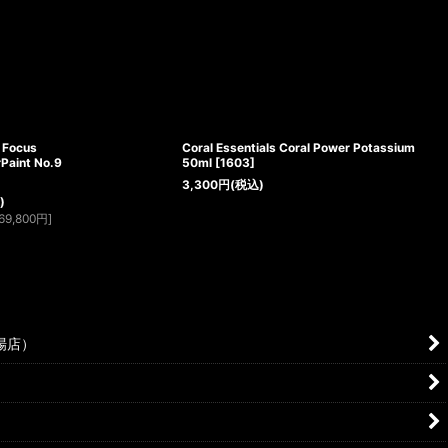
 Focus
Coral Essentials Coral Power Potassium
aint No.9
50ml
[
1603
]
3,300
円
(税込)
)
69,800
円
]
場店）