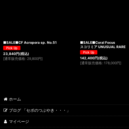
■SALE■CF Acropora sp. No.51
■SALE■Coral Focus
スコリミア UNUSUAL RARE
23,840
円
(税込)
142,400
円
(税込)
[
通常販売価格
:
29,800
円
]
[
通常販売価格
:
178,000
円
]
ホーム
ブログ 「セポのつぶやき・・・」
マイページ