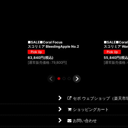
■SALE■Coral Focus
■SALE■Coral
スコリミア BleedingApple No.2
スコリミア WarP
63,840
円
(税込)
55,840
円
(税込
[
通常販売価格
:
79,800
円
]
[
通常販売価格
:
セポ ウェブショップ（楽天市
ショッピングカート
お問い合わせ