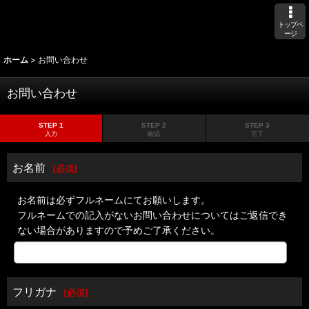
トップペ
ージ
ホーム
>
お問い合わせ
お問い合わせ
STEP 1
STEP 2
STEP 3
入力
確認
完了
お名前
[
必須
]
お名前は必ずフルネームにてお願いします。
フルネームでの記入がないお問い合わせについてはご返信でき
ない場合がありますので予めご了承ください。
フリガナ
[
必須
]