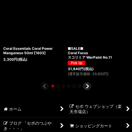
Coral Essentials Coral Power
■SALE■
Manganese 50ml
[
1603
]
Coral Focus
スコリミア WarPaint No.11
3,300
円
(税込)
31,840
円
(税込)
[
通常販売価格
:
39,800
円
]
セポ ウェブショップ（楽
ホーム
天市場店）
ブログ 「セポのつぶや
ショッピングカート
き・・・」