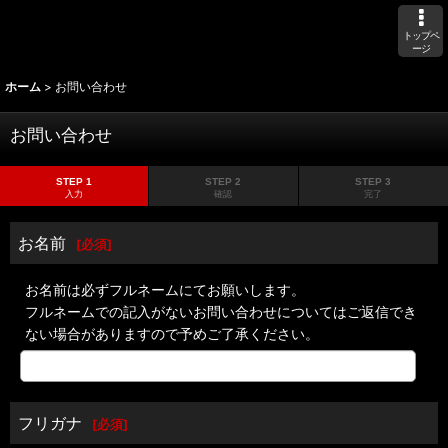
トップペ
ージ
ホーム
>
お問い合わせ
お問い合わせ
STEP 1
STEP 2
STEP 3
入力
確認
完了
お名前
[
必須
]
お名前は必ずフルネームにてお願いします。
フルネームでの記入がないお問い合わせについてはご返信でき
ない場合がありますので予めご了承ください。
フリガナ
[
必須
]