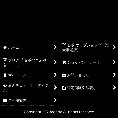
ReefControl シリーズ
ReefLED
ReefDose
ReefMat
セポ ウェブショップ（楽
ホーム
天市場店）
ReefWave
ブログ 「セポのつぶや
ショッピングカート
Reef ATO+ ReefCan
き・・・」
マイページ
お問い合わせ
REEFER アクセサリー
最近チェックしたアイテ
DCポンプ&コントローラー
特定商取引法表示
ム
ご利用案内
Copyright 2023ceppo.All rights reserved