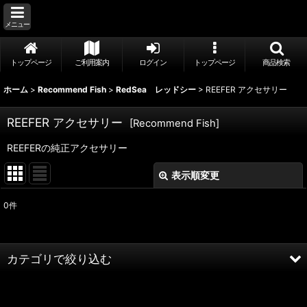
メニュー
トップページ
ご利用案内
ログイン
トップページ
商品検索
ホーム
>
Recommend Fish
>
RedSea レッドシー
>
REEFER アクセサリー
REEFER アクセサリー
[
Recommend Fish
]
REEFERの純正アクセサリー
表示順変更
閉じる
0
件
表示数
:
並び順
:
カテゴリで絞り込む
絞り込む
RedSea レッドシー (全商品)