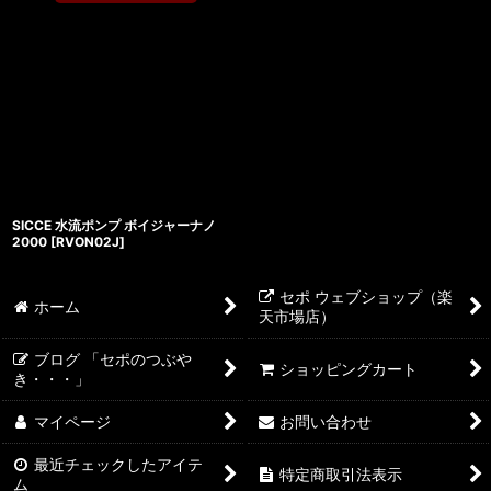
SICCE 水流ポンプ ボイジャーナノ
2000
[
RVON02J
]
セポ ウェブショップ（楽
ホーム
天市場店）
ブログ 「セポのつぶや
ショッピングカート
き・・・」
マイページ
お問い合わせ
最近チェックしたアイテ
特定商取引法表示
ム