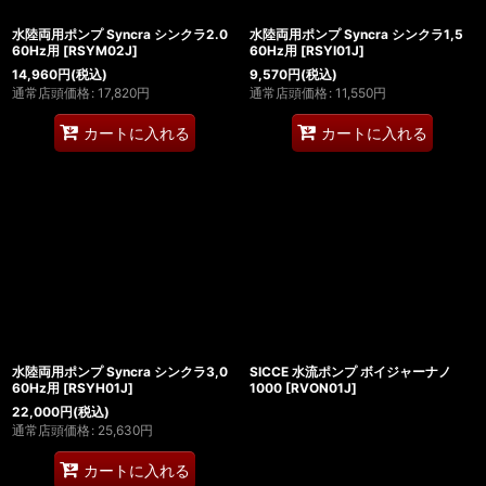
水陸両用ポンプ Syncra シンクラ2.0
水陸両用ポンプ Syncra シンクラ1,5
60Hz用
[
RSYM02J
]
60Hz用
[
RSYI01J
]
14,960
円
(税込)
9,570
円
(税込)
通常店頭価格
:
17,820
円
通常店頭価格
:
11,550
円
カートに入れる
カートに入れる
水陸両用ポンプ Syncra シンクラ3,0
SICCE 水流ポンプ ボイジャーナノ
60Hz用
[
RSYH01J
]
1000
[
RVON01J
]
22,000
円
(税込)
通常店頭価格
:
25,630
円
カートに入れる