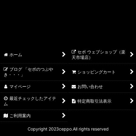
RedSea REEFERスキマー
maxspect
ZOOX
小型スキマー
セポ ウェブショップ（楽
ホーム
天市場店）
ブログ 「セポのつぶや
ショッピングカート
き・・・」
マイページ
お問い合わせ
最近チェックしたアイテ
特定商取引法表示
ム
ご利用案内
Copyright 2023ceppo.All rights reserved