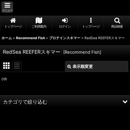
メニュー
トップページ
ご利用案内
ログイン
トップページ
商品検索
ホーム
>
Recommend Fish
>
プロテインスキマー
>
RedSea REEFERスキマー
RedSea REEFERスキマー
[
Recommend Fish
]
表示順変更
閉じる
0
件
表示数
:
並び順
:
カテゴリで絞り込む
絞り込む
プロテインスキマー (全商品)