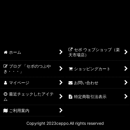
水質調整剤
バクテリア剤
トラブル対策グッズ
吸着剤
セポ ウェブショップ（楽
ホーム
天市場店）
ブログ 「セポのつぶや
ショッピングカート
き・・・」
マイページ
お問い合わせ
最近チェックしたアイテ
特定商取引法表示
ム
ご利用案内
Copyright 2023ceppo.All rights reserved