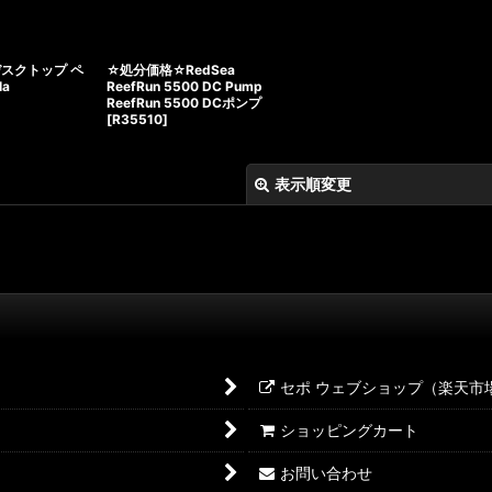
スクトップ ペ
☆処分価格☆RedSea
la
ReefRun 5500 DC Pump
ReefRun 5500 DCポンプ
[
R35510
]
表示順変更
セポ ウェブショップ（楽天市
絞り込む
ショッピングカート
お問い合わせ