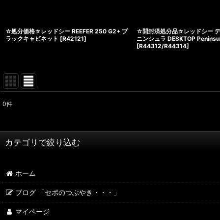
☆処分価格☆レッドシー REEFER 250 G2+ ブ
☆開封済処分品☆レッドシー デ
ラックキャビネット
[
R42121
]
ニンシュラ DESKTOP Peninsu
[
R44312/R44314
]
0
件
サブカテゴリ
:
表示数
:
カテゴリで絞り込む
並び順
:
水槽 REEFER,RedSea MAXシリーズ (全商品)
ホーム
ReefControl シリーズ
ブログ 「セポのつぶやき・・・」
マイページ