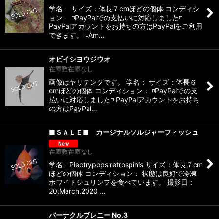
学名： サイズ：体長７cmほどの個体 コンディシ
ョン： ◽️PayPalでの支払いに対応しました◽️
PayPalアカウントをお持ちの方はPayPalをご利用
できます。 ◽️Am…
オビイシヨウジウオ
在庫数在庫なし
画像はヤリテングです。 学名： サイズ：体長６
cmほどの個体 コンディション： ◽️PayPalでの支
払いに対応しました◽️ PayPalアカウントをお持ち
の方はPayPal…
■ＳＡＬＥ■ カージナルソルジャーフィッシュ
在庫数在庫なし
学名：Plectrypops retrospinis サイズ：体長７cm
ほどの個体 コンディション： 状態は良好で冷凍
ホワイトシュリンプを食べています。 撮影日：
20.March.2020 …
バーナクルブレニー No.3