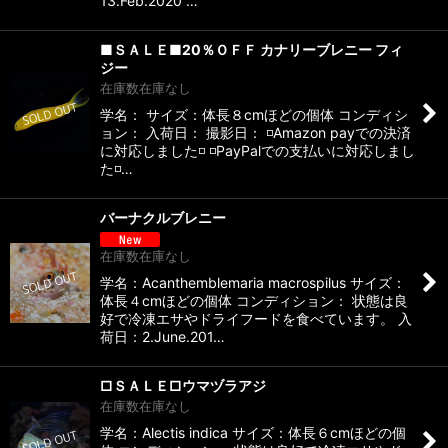
13.Feb.2020 …
■ＳＡＬＥ■20％ＯＦＦ カナリーブレニー フィ
ジー
在庫数在庫なし
学名： サイズ：体長８cmほどの個体 コンディシ
ョン： 入荷日： 撮影日： ◽️Amazon payでの決済
に対応しました◽️ ◽️PayPalでの支払いに対応しまし
た◽️…
バーナクルブレニー
在庫数在庫なし
学名：Acanthemblemaria macrospilus サイズ：
体長４cmほどの個体 コンディション： 状態は良
好で冷凍エサやドライフードを食べています。 入
荷日：2.June.201…
□ＳＡＬＥ□ウマヅラアジ
在庫数在庫なし
学名：Alectis indica サイズ：体長６cmほどの個