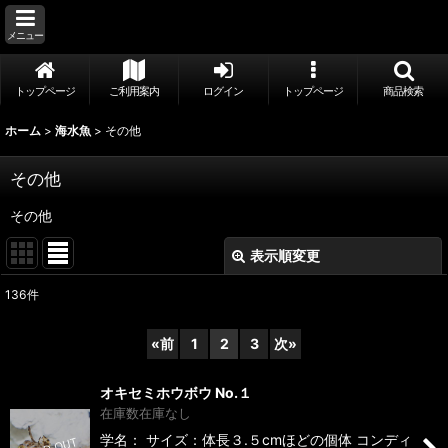
メニュー
トップページ
ご利用案内
ログイン
トップページ
商品検索
ホーム
>
海水魚
>
その他
その他
その他
表示順変更
閉じる
136
件
表示数
:
«
前
1
2
3
次
»
並び順
:
オキセミホウボウ No.１
在庫数在庫なし
絞り込む
学名： サイズ：体長３.５cmほどの個体 コンディ