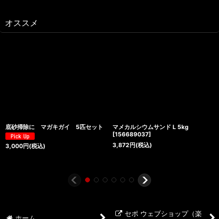
オススメ
底砂掃除に マガキガイ 5匹セット
マメカルシウムサンド L 5kg
[
156689037
]
3,872
円
(税込)
3,000
円
(税込)
セポ ウェブショップ（楽
ホーム