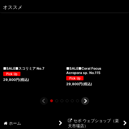
オススメ
■SALE■スコリミア No.7
■SALE■Coral Focus
Acropora sp. No.115
29,800
円
(税込)
29,800
円
(税込)
セポ ウェブショップ（楽
ホーム
天市場店）