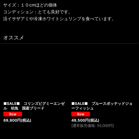
サイズ：１０cmほどの個体
コンディション：とても良好です。
活イサザアミや冷凍ホワイトシュリンプを食べています。
オススメ
■SALE■ コリンズピグミーエンゼ
■SALE■ ブルースポッテッドジョ
ル 幼魚 国産ブリード
ーフィッシュ
69,800
円
(税込)
49,500
円
(税込)
[
通常販売価格
:
55,000
円
]