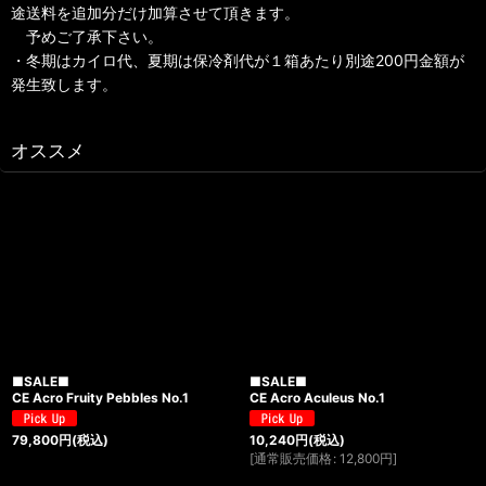
途送料を追加分だけ加算させて頂きます。
予めご了承下さい。
・冬期はカイロ代、夏期は保冷剤代が１箱あたり別途200円金額が
発生致します。
オススメ
■SALE■
■SALE■
CE Acro Fruity Pebbles No.1
CE Acro Aculeus No.1
79,800
円
(税込)
10,240
円
(税込)
[
通常販売価格
:
12,800
円
]