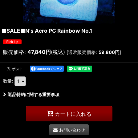
■SALE■N's Acro PC Rainbow No.1
販売価格
:
47,840
円
(税込)
[
通常販売価格
:
59,800
円
]
Facebookでシェア
数量
:
返品特約に関する重要事項
カートに入れる
お問い合わせ