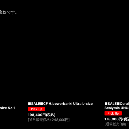
良好です。
■SALE■CF H.bowerbanki Ultra L-size
■SALE■Coral
ze No.1
Scolymia UNU
198,400
円
(税込)
178,000
円
(税
[
通常販売価格
:
248,000
円
]
[
通常販売価格
: