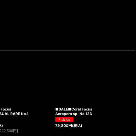
 Focus
■SALE■Coral Focus
SUAL RARE No.1
Acropora sp. No.123
込)
79,800
円
(税込)
222,500
円
]