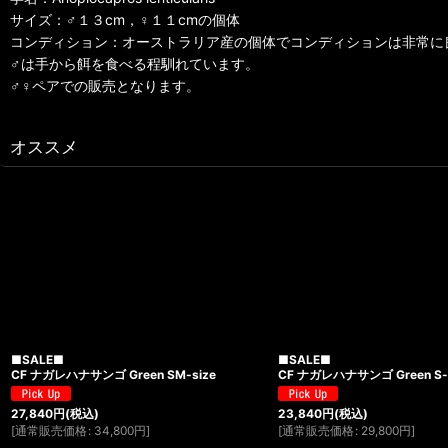
サイズ：♂１３cm，♀１１cmの個体
コンディション：オーストラリア産の個体でコンディションは非常に
♂は手から餌を食べる程馴れています。
♂♀ペアでの販売となります。
オススメ
■SALE■
■SALE■
CF ナガレハナサンゴ Green SM-size
CF ナガレハナサンゴ Green S-si
27,840
円
(税込)
23,840
円
(税込)
[
通常販売価格
:
34,800
円
]
[
通常販売価格
:
29,800
円
]