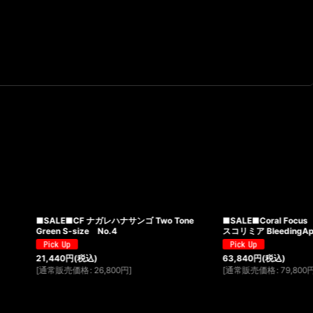
ナガレハナサンゴ Two Tone
■SALE■Coral Focus
 No.4
スコリミア BleedingApple No.2
)
63,840
円
(税込)
26,800
円
]
[
通常販売価格
:
79,800
円
]