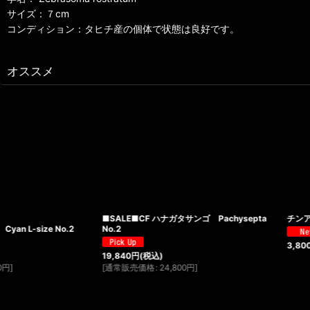
サイズ：７cm
コンディション：タヒチ産の個体で状態は良好です。
オススメ
■SALE■CF ハナガタサンゴ Pachysepta
チンアナゴ
No.2
3,800
円
(税込)
19,840
円
(税込)
[
通常販売価格
:
24,800
円
]