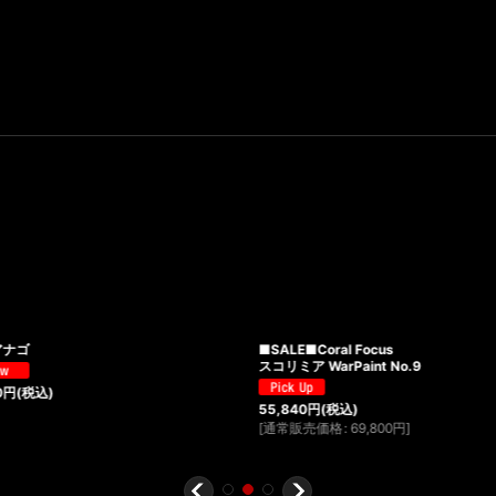
■SALE■Coral Focus
■SALE■CF 
スコリミア WarPaint No.9
Green S-size
55,840
円
(税込)
21,440
円
(税込
[
通常販売価格
:
69,800
円
]
[
通常販売価格
: