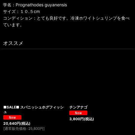
学名：Prognathodes guyanensis
サイズ：１０.５cm
コンディション：とても良好です。冷凍ホワイトシュリンプを食べ
ています。
オススメ
■SALE■ スパニッシュホグフィッシ
チンアナゴ
ュ
3,800
円
(税込)
20,640
円
(税込)
[
通常販売価格
:
25,800
円
]