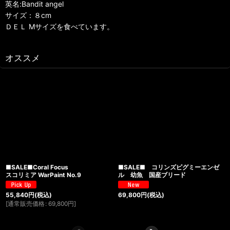
英名:Bandit angel
サイズ：８cm
ＤＥＬ Mサイズを食べています。
オススメ
■SALE■Coral Focus
■SALE■ コリンズピグミーエンゼ
スコリミア WarPaint No.9
ル 幼魚 国産ブリード
55,840
円
(税込)
69,800
円
(税込)
[
通常販売価格
:
69,800
円
]