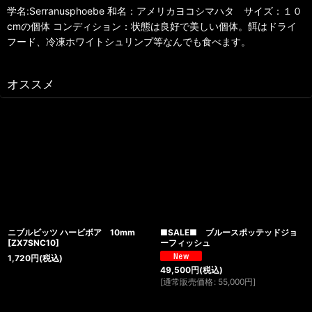
学名:Serranusphoebe 和名：アメリカヨコシマハタ サイズ：１０
cmの個体 コンディション：状態は良好で美しい個体。餌はドライ
フード、冷凍ホワイトシュリンプ等なんでも食べます。
オススメ
ニブルビッツ ハービボア 10mm
■SALE■ ブルースポッテッドジョ
[
ZX7SNC10
]
ーフィッシュ
1,720
円
(税込)
49,500
円
(税込)
[
通常販売価格
:
55,000
円
]