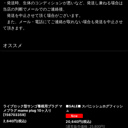
・発送時、生体のコンディションが悪いなど、発送し兼ねる場合は
当店の判断でメールでのご連絡後、
発送を中止させて頂く場合がございます。
また、メール・電話にてご連絡が取れない場合も発送を中止させ
て頂きます。
オススメ
ライブロック型サンゴ養殖用プラグ マ
■SALE■ スパニッシュホグフィッシ
メプラグ mame plug 10ヶ入り
ュ
[
156703359
]
2,640
円
(税込)
20,640
円
(税込)
[
通常販売価格
:
25,800
円
]