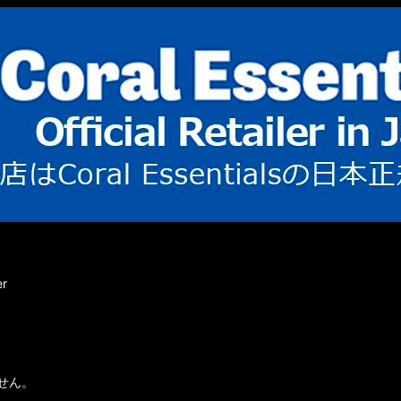
r
せん。