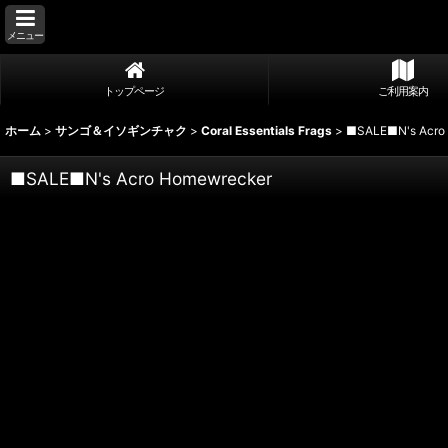
メニュー
トップページ
ご利用案内
ホーム
>
サンゴ＆イソギンチャク
>
Coral Essentials Frags
>
■SALE■N's Acro
■SALE■N's Acro Homewrecker