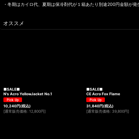
・冬期はカイロ代、夏期は保冷剤代が１箱あたり別途200円金額が発
オススメ
■SALE■
■SALE■
N's Acro YellowJacket No.1
CE Acro Fox Flame
10,240
円
(税込)
31,840
円
(税込)
[
通常販売価格
:
12,800
円
]
[
通常販売価格
:
39,800
円
]