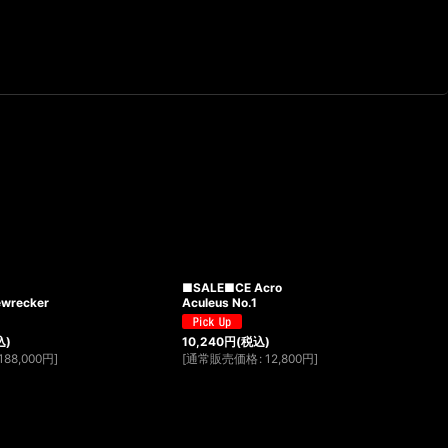
■SALE■CE Acro
ewrecker
Aculeus No.1
込)
10,240
円
(税込)
188,000
円
]
[
通常販売価格
:
12,800
円
]