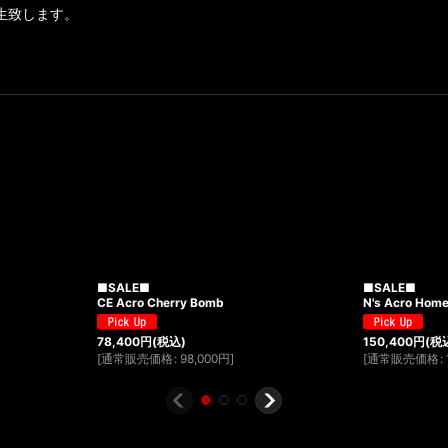
生致します。
■SALE■
■SALE■
CE Acro Cherry Bomb
N's Acro Hom
78,400
円
(税込)
150,400
円
(税
[
通常販売価格
:
98,000
円
]
[
通常販売価格
: