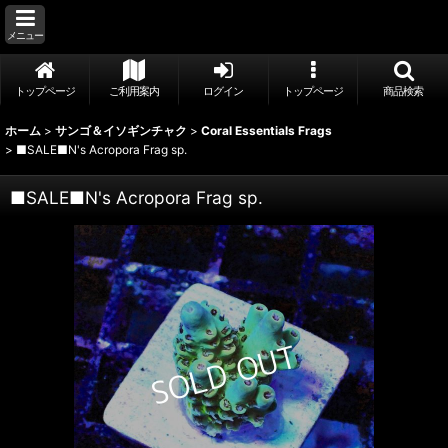
メニュー
トップページ
ご利用案内
ログイン
トップページ
商品検索
ホーム
>
サンゴ＆イソギンチャク
>
Coral Essentials Frags
>
■SALE■N's Acropora Frag sp.
■SALE■N's Acropora Frag sp.