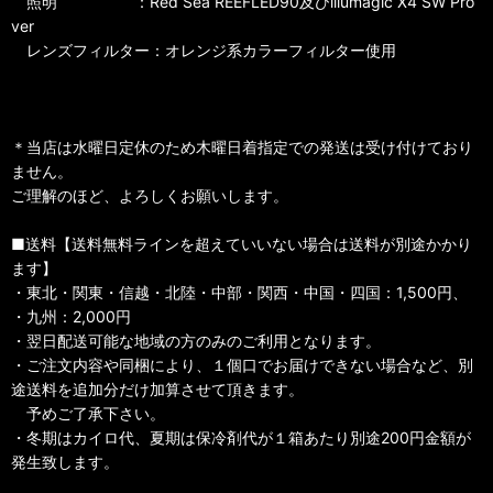
照明 ：Red Sea REEFLED90及びillumagic X4 SW Pro
ver
レンズフィルター：オレンジ系カラーフィルター使用
＊当店は水曜日定休のため木曜日着指定での発送は受け付けており
ません。
ご理解のほど、よろしくお願いします。
■送料【送料無料ラインを超えていいない場合は送料が別途かかり
ます】
・東北・関東・信越・北陸・中部・関西・中国・四国：1,500円、
・九州：2,000円
・翌日配送可能な地域の方のみのご利用となります。
・ご注文内容や同梱により、１個口でお届けできない場合など、別
途送料を追加分だけ加算させて頂きます。
予めご了承下さい。
・冬期はカイロ代、夏期は保冷剤代が１箱あたり別途200円金額が
発生致します。