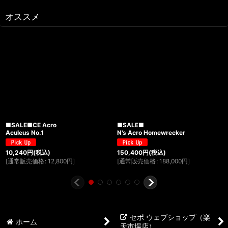
オススメ
■SALE■CE Acro
■SALE■
Aculeus No.1
N's Acro Homewrecker
10,240
円
(税込)
150,400
円
(税込)
[
通常販売価格
:
12,800
円
]
[
通常販売価格
:
188,000
円
]
セポ ウェブショップ（楽
ホーム
天市場店）