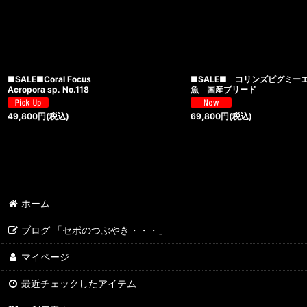
■SALE■Coral Focus
■SALE■ コリンズピグミー
Acropora sp. No.118
魚 国産ブリード
49,800
円
(税込)
69,800
円
(税込)
ホーム
ブログ 「セポのつぶやき・・・」
マイページ
最近チェックしたアイテム