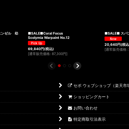
エンゼル 幼
■SALE■Coral Focus
■SALE■ 
Scolymia Warpaint No.12
20,640
円
(税込
69,840
円
(税込)
[
通常販売価格
:
[
通常販売価格
:
87,300
円
]
セポ ウェブショップ（楽天市
ショッピングカート
お問い合わせ
特定商取引法表示