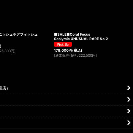
スパニッシュホグフィッシュ
■SALE■Coral Focus
Scolymia UNUSUAL RARE No.2
)
178,000
円
(税込)
25,800
円
]
[
通常販売価格
:
222,500
円
]
場店）