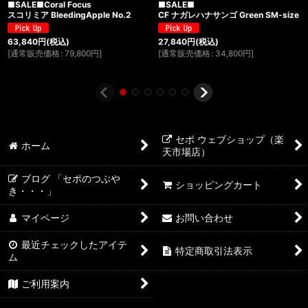
■SALE■Coral Focus
■SALE■
スコリミア BleedingApple No.2
CF ナガレハナサンゴ Green SM-size
63,840
円
(税込)
27,840
円
(税込)
[
通常販売価格
:
79,800
円
]
[
通常販売価格
:
34,800
円
]
セポ ウェブショップ（楽
ホーム
天市場店）
ブログ 「セポのつぶや
ショッピングカート
き・・・」
マイページ
お問い合わせ
最近チェックしたアイテ
特定商取引法表示
ム
ご利用案内