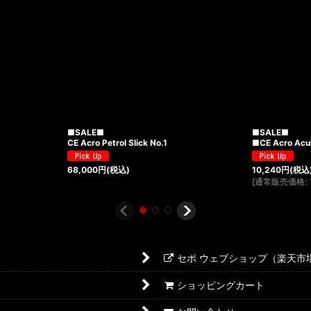
■SALE■
■SALE■
CE Acro Petrol Slick No.1
■CE Acro Acu
68,000
円
(税込)
10,240
円
(税込
[
通常販売価格
:
セポ ウェブショップ（楽天市
ショッピングカート