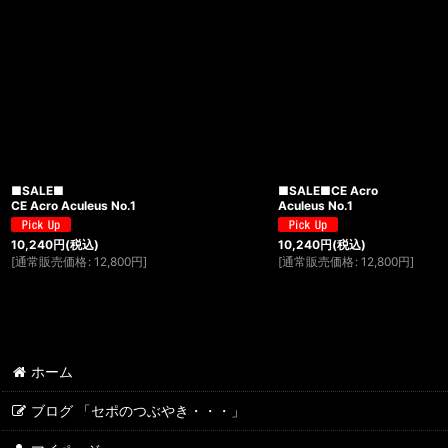
■SALE■
■SALE■CE Acro
CE Acro Aculeus No.1
Aculeus No.1
10,240
円
(税込)
10,240
円
(税込)
[
通常販売価格
:
12,800
円
]
[
通常販売価格
:
12,800
円
]
ホーム
ブログ 「セポのつぶやき・・・」