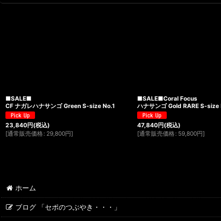
■SALE■
■SALE■Coral Focus
CF ナガレハナサンゴ Green S-size No.1
ハナサンゴ Gold RARE S-size 
23,840
円
(税込)
47,840
円
(税込)
[
通常販売価格
:
29,800
円
]
[
通常販売価格
:
59,800
円
]
ホーム
ブログ 「セポのつぶやき・・・」