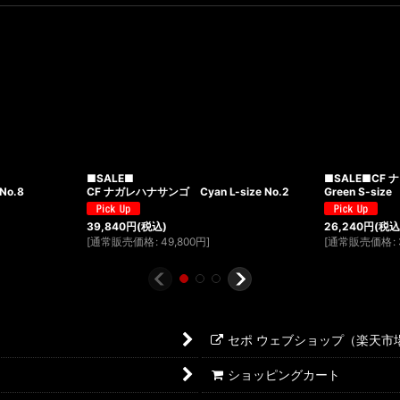
■SALE■
■SALE■CF 
No.8
CF ナガレハナサンゴ Cyan L-size No.2
Green S-size
39,840
円
(税込)
26,240
円
(税込
[
通常販売価格
:
49,800
円
]
[
通常販売価格
:
セポ ウェブショップ（楽天市
ショッピングカート