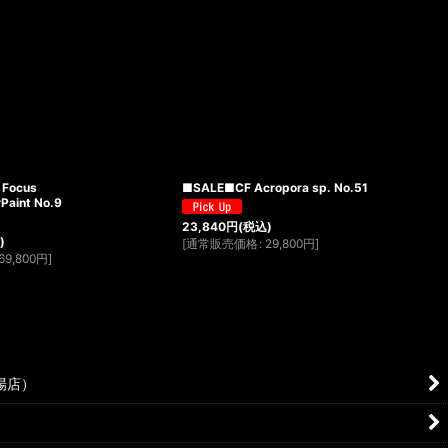
 Focus
■SALE■CF Acropora sp. No.51
aint No.9
23,840
円
(税込)
)
[
通常販売価格
:
29,800
円
]
69,800
円
]
場店）