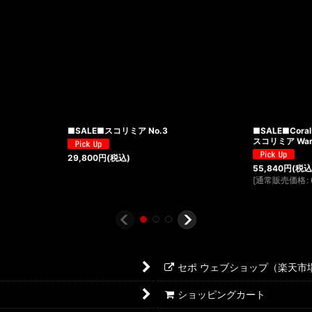
■SALE■スコリミア No.3
■SALE■Coral
スコリミア WarP
29,800
円
(税込)
55,840
円
(税込
[
通常販売価格
:
セポ ウェブショップ（楽天市
ショッピングカート