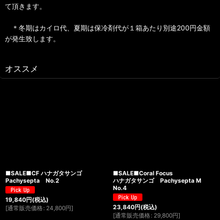
て頂きます。
＊冬期はカイロ代、夏期は保冷剤代が１箱あたり別途200円金額
が発生致します。
オススメ
■SALE■CF ハナガタサンゴ
■SALE■Coral Focus
Pachysepta No.2
ハナガタサンゴ Pachysepta M
No.4
19,840
円
(税込)
23,840
円
(税込)
[
通常販売価格
:
24,800
円
]
[
通常販売価格
:
29,800
円
]