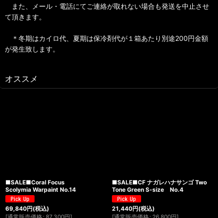
また、メール・電話にてご連絡が取れない場合も発送を中止させ
て頂きます。
＊冬期はカイロ代、夏期は保冷剤代が１箱あたり別途200円金額
が発生致します。
オススメ
■SALE■Coral Focus
■SALE■CF ナガレハナサンゴ Two
Scolymia Warpaint No.14
Tone Green S-size No.4
69,840
円
(税込)
21,440
円
(税込)
[
通常販売価格
:
87,300
円
]
[
通常販売価格
:
26,800
円
]