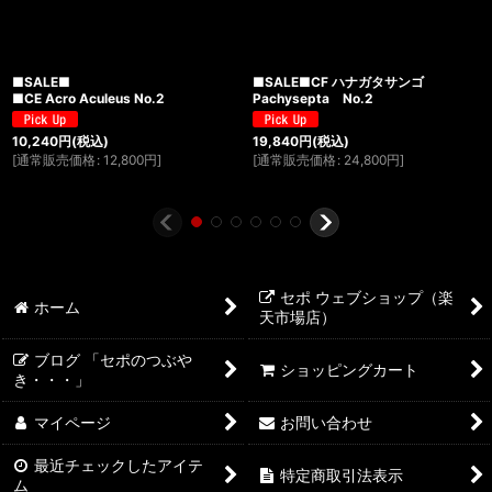
■SALE■
■SALE■CF ハナガタサンゴ
■CE Acro Aculeus No.2
Pachysepta No.2
10,240
円
(税込)
19,840
円
(税込)
[
通常販売価格
:
12,800
円
]
[
通常販売価格
:
24,800
円
]
セポ ウェブショップ（楽
ホーム
天市場店）
ブログ 「セポのつぶや
ショッピングカート
き・・・」
マイページ
お問い合わせ
最近チェックしたアイテ
特定商取引法表示
ム