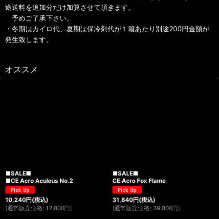
途送料を追加分だけ加算させて頂きます。
予めご了承下さい。
・冬期はカイロ代、夏期は保冷剤代が１箱あたり別途200円金額が
発生致します。
オススメ
■SALE■
■SALE■
■CE Acro Aculeus No.2
CE Acro Fox Flame
10,240
円
(税込)
31,840
円
(税込)
[
通常販売価格
:
12,800
円
]
[
通常販売価格
:
39,800
円
]