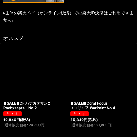
◽️生体の楽天ペイ（オンライン決済）での楽天ID決済はご利用できま
せん。
オススメ
■SALE■CF ハナガタサンゴ
■SALE■Coral Focus
Pachysepta No.2
スコリミア WarPaint No.4
19,840
円
(税込)
55,840
円
(税込)
[
通常販売価格
:
24,800
円
]
[
通常販売価格
:
69,800
円
]