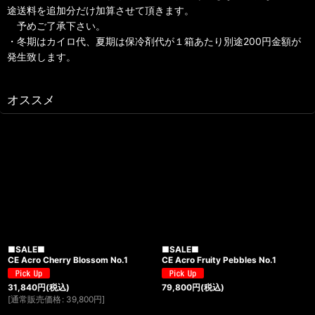
途送料を追加分だけ加算させて頂きます。
予めご了承下さい。
・冬期はカイロ代、夏期は保冷剤代が１箱あたり別途200円金額が
発生致します。
オススメ
■SALE■
■SALE■
CE Acro Cherry Blossom No.1
CE Acro Fruity Pebbles No.1
31,840
円
(税込)
79,800
円
(税込)
[
通常販売価格
:
39,800
円
]